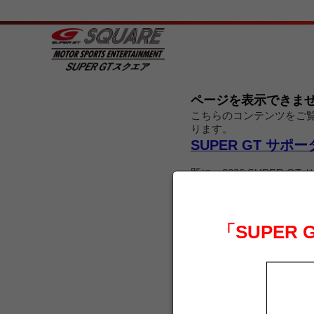
ページを表示できま
こちらのコンテンツをご覧に
ります。
SUPER GT サ
既に、2026 SUPER
ログイン
「SUPER
メールアドレス
パスワード