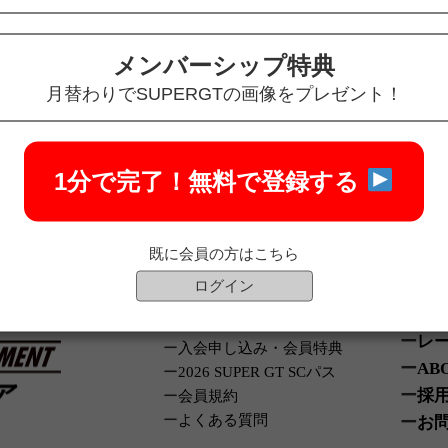
メンバーシップ特典
月替わりでSUPERGTの画像をプレゼント！
か ?
1分で完了！
無料で登録する
既に会員の方はこちら
サポーターズクラブ
オ
会員専用ページ
ログイン
オ
会員専用
キ
オンラインショップ
レ
入会申し込み・会員特典
AB
2026 SUPER GT SCパス
採
会員規約
よくある質問
お