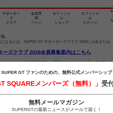
サポーター
会員専
オフィシャ
オフィシャ
ズ
用
ル
ル
クラブ
ページ
ショップ
ステージ
せん
なるには、SUPER GT サポーターズクラブ 2026に入会また
ポーターズクラブ 2026会員募集案内はこちら
 GT サポーターズクラブ会員の方は、下記よりログインを行ってご覧く
SUPER GT ファンのための、
無料公式メンバーシップ
 GT SQUAREメンバーズ（無料）」
受
無料メールマガジン
SUPERGTの最新ニュースがメールで届く！