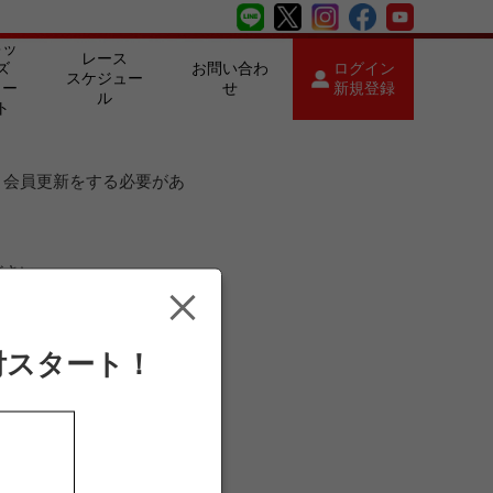
キッ
レース
ズ
お問い合わ
ログイン
スケジュー
カー
せ
新規登録
ル
ト
は、会員更新をする必要があ
ださい。
付スタート！