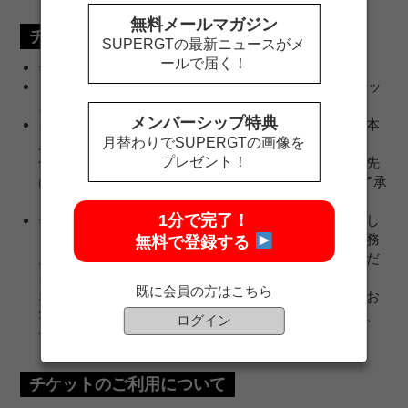
無料メールマガジン
チケットの発送について
SUPERGTの最新ニュースがメ
ールで届く！
チケットは9月8日（木）より発送を開始いたします。
「SUPER GTサポーターズクラブ観戦券購入者限定グッ
ズ」はチケットと同封してお届けいたします。
メンバーシップ特典
ご登録住所以外にチケット送付をご希望の方は、会員本
月替わりでSUPERGTの画像を
人名義宛てのみ承ります。
プレゼント！
住所、電話番号を明確にご入力ください。なお、送付先
は1箇所に限らせていただいておりますので、予めご了承
ください。
1分で完了！
チケットの送付先は、チケットのご注文時に確定いたし
ます。ご注文後に送付先の変更をご希望の場合は、事務
無料で登録する
局で変更手続きを承ります。必ず事務局までご連絡くだ
さい。
お問い合わせ先
既に会員の方はこちら
なお、チケット発送後の送付先の変更は、転送費用がお
客様のご負担（着払い）となる場合もございますので、
ログイン
予めご了承ください。
チケットのご利用について