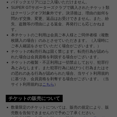
パドックエリアにはご入場いただけません。
SUPER GTサポーターズクラブで購入されたチケット類
はクーリングオフ対象外です。決済後は、理由の如何を
問わず交換、変更、返品はお受けできません。また、紛
失、盗難等の理由による返金、再発行にも応じかねま
す。
本チケットのご利用は会員ご本人様とご同伴者様（複数
枚購入の場合）のみとさせていただきます。（入場時に
ご本人確認をさせていただく場合がございます。）
チケットの転売行為は固く禁じます。転売行為が認めら
れた場合は会員資格を剥脱する場合がございます。
チケットの複製・不正利用は一切禁止しており、犯罪行
為とみなします。また犯罪行為に結びつく行為またはそ
の恐れのある行為が認められた場合、当サイト利用規約
に基づき、会員資格を剥奪する場合がございます。（当
サイト利用規約は
こちら
）
チケットの販売について
数量限定のチケットについては、販売の規定により、販
売数を告知できませんので予めご了承ください。