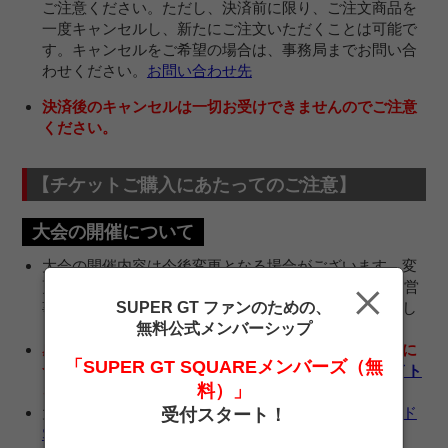
ご注意ください。ただし、決済前に限り、ご注文商品を
一度キャンセルし、新たにご注文いただくことは可能で
す。キャンセルをご希望の場合は、事務局までお問い合
わせください。
お問い合わせ先
決済後のキャンセルは一切お受けできませんのでご注意
ください。
【
チケットご購入にあたってのご注意
】
大会の開催について
大会の開催内容は今後変更となる場合がございます。変
更があった場合は、SUPER GTサポーターズクラブ運営
SUPER GT ファンのための、
事務局より、販売チケットに関する対応をご案内いたし
無料公式メンバーシップ
ます。
感染症対策を始めとした、ご来場者向けの各種ご案内に
「SUPER GT SQUAREメンバーズ（無
ついて、最新情報は
スポーツランドSUGOのWEBサイト
料）」
をご覧ください。
大会中に実施されるイベントなど詳細は
スポーツランド
受付スタート！
SUGOのWEBサイト
をご覧ください。