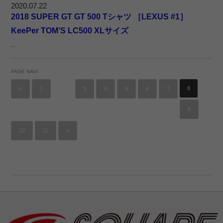
2020.07.22
2018 SUPER GT GT 500 Tシャツ ［LEXUS #1］
KeePer TOM’S LC500 XLサイズ
...
PAGE NAVI
…
8
«
1
3
4
5
6
7
9
10
11
»