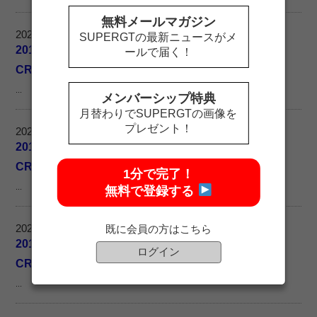
無料メールマガジン
2020.07.22
SUPERGTの最新ニュースがメ
2018 SUPER GT GT 500 Tシャツ ［NISSAN #3］
ールで届く！
CRAFTSPORTS MOTUL GT-R XLサイズ
...
メンバーシップ特典
月替わりでSUPERGTの画像を
プレゼント！
2020.07.22
2018 SUPER GT GT 500 Tシャツ ［NISSAN #3］
CRAFTSPORTS MOTUL GT-R Lサイズ
1分で完了！
...
無料で登録する
2020.07.22
既に会員の方はこちら
2018 SUPER GT GT 500 Tシャツ ［NISSAN #3］
ログイン
CRAFTSPORTS MOTUL GT-R Mサイズ
...