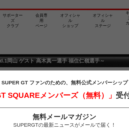
サポーター
会員専
オフィシャ
オフィシャ
ズ
用
ル
ル
クラブ
ページ
ショップ
ステージ
.1岡山 ゲスト 高木真一選手 福住仁嶺選手～
SUPER GT ファンのための、
無料公式メンバーシップ
 GT SQUAREメンバーズ（無料）」
受
無料メールマガジン
サポーターズクラブ
オ
SUPERGTの最新ニュースがメールで届く！