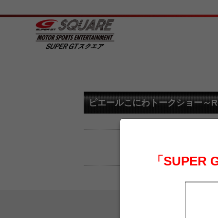
ピエールこにわトークショー～Rd
「SUPER