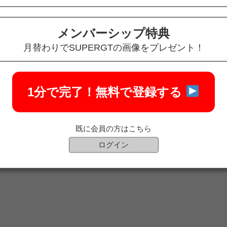
会員専用ページ
オ
会員専用
キ
オンラインショップ
メンバーシップ特典
レ
入会申し込み・会員特典
AB
月替わりでSUPERGTの画像をプレゼント！
2026 SUPER GT SCパス
採
会員規約
よくある質問
お
1分で完了！
無料で登録する
ed.
既に会員の方はこちら
ログイン