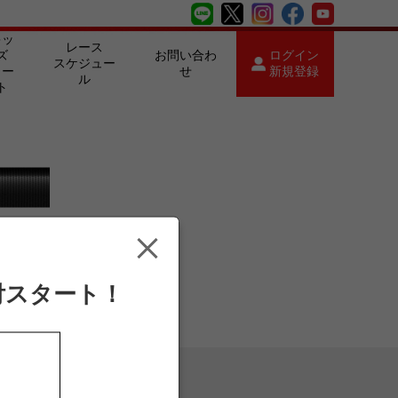
キッ
レース
ズ
お問い合わ
ログイン
スケジュー
カー
せ
新規登録
ル
ト
付スタート！
フィシャルショップ