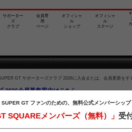
サポーター
会員専
オフィシャ
オフィシャ
ズ
用
ル
ル
クラブ
ページ
ショップ
ステージ
PER GT サポーターズクラブ 2026に入会または、会員更新をす
ラブ 2026会員募集案内はこちら
ターズクラブ会員の方は、下記よりログインを行ってご覧ください。
SUPER GT ファンのための、
無料公式メンバーシップ
 GT SQUAREメンバーズ（無料）」
受