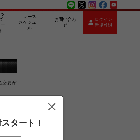
キッ
レース
ズ
お問い合わ
ログイン
スケジュー
カー
せ
新規登録
ル
ト
る必要が
付スタート！