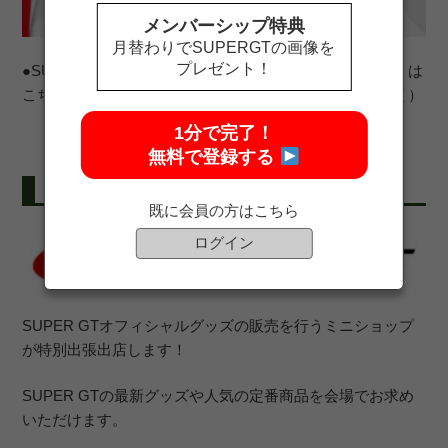
メンバーシップ特典
月替わりでSUPERGTの画像を
プレゼント！
●SUPER GTサポーターズクラブのご入会について詳しくは
こちら（
https://supergt-square.com/2024supporters-club/
）
1分で完了！
無料で登録する
SUPER GTオフィシャルグッズ販売
既に会員の方はこちら
ログイン
SUPER GTオフィシャルグッズの販売を行うミニショップ
が特別出張出店します！
SUPER GTの最新グッズや人気の定番商品を会場でお求め
いただけます。