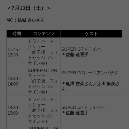
＜7月13日（土）＞
MC：結城 みいさん
時間
コンテンツ
ゲスト
ドライバートー
クショー
SUPER GTドライバー
11:45～
（終了後、フォ
＊佐藤 蓮選手
12:30
トセッション・
サイン会）
SUPER GT PR
SUPER GTレースアンバサダ
ステージ
ー
13:30～
（終了後、フォ
＊亀澤 杏菜さん／太田 麻美さ
14:00
トセッション・
ん
サイン会）
ドライバートー
クショー
SUPER GTドライバー
14:30～
（終了後、フォ
＊佐藤 蓮選手
15:00
トセッション・
サイン会）
SUPER GT PR