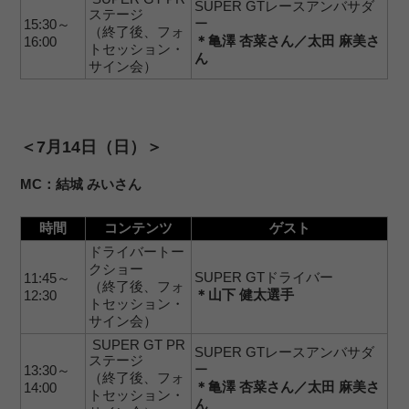
SUPER GTレースアンバサダ
ステージ
ー
15:30～
（終了後、フォ
＊亀澤 杏菜さん／太田 麻美さ
16:00
トセッション・
ん
サイン会）
＜7月1
4日（日）＞
MC：結城 みいさん
時間
コンテンツ
ゲスト
ドライバートー
クショー
SUPER GTドライバー
11:45～
（終了後、フォ
＊山下 健太選手
12:30
トセッション・
サイン会）
SUPER GT PR
SUPER GTレースアンバサダ
ステージ
ー
13:30～
（終了後、フォ
＊亀澤 杏菜さん／太田 麻美さ
14:00
トセッション・
ん