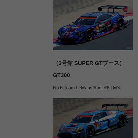
（3号館 SUPER GTブース）
GT300
No.6 Team LeMans Audi R8 LMS