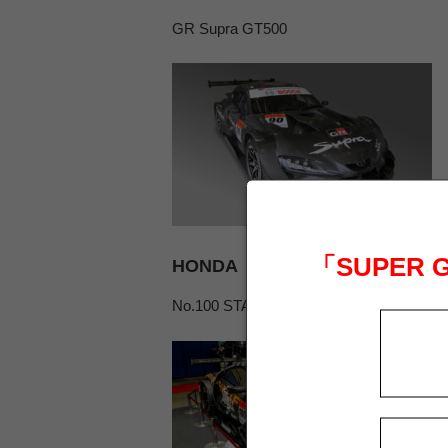
GR Supra GT500
「SUPER
HONDA
No.100 STANLEY NSX-GT（冬季テ