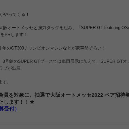
GTがやってくる！
オートメッセと強力タッグを組み、「SUPER GT featuring OS
魅力をPRします！
、昨年のGT300チャンピオンマシンなどが豪華勢ぞろい！
号館のSUPER GTブースでは車両展示に加えて、SUPER GTオ
クラブが出展。
ます。
ブ会員を対象に、抽選で大阪オートメッセ2022 ペア招待
たします！！★
募受付）