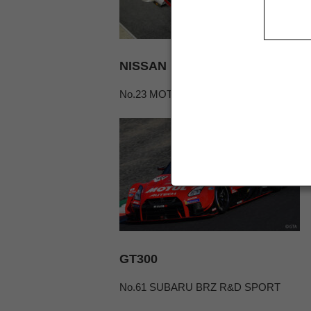
NISSAN
No.23 MOTUL AUTECH GT-R（2019）
GT300
No.61 SUBARU BRZ R&D SPORT