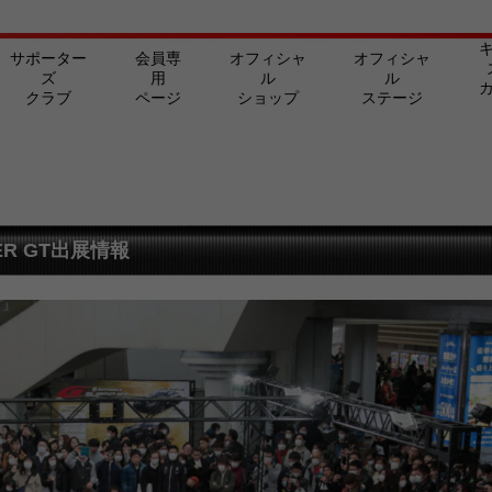
サポーター
会員専
オフィシャ
オフィシャ
ズ
用
ル
ル
クラブ
ページ
ショップ
ステージ
R GT出展情報