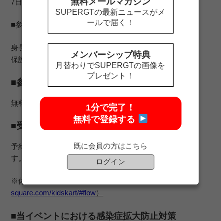
無料メールマガジン
7日（日） 10回×5台 ＝50組
SUPERGTの最新ニュースがメ
ールで届く！
■参加資格
身長100cm～135cmまでの小学生
メンバーシップ特典
保護者の方と2名1組でご参加いただきます。
月替わりでSUPERGTの画像を
プレゼント！
■参加費
無料
1分で完了！
無料で登録する
■受付方法
既に会員の方はこちら
予約制（参加条件を確認し、実施時間帯の予約を取りま
す。）
ログイン
※体験会の流れはこちら（
https://supergt-
square.com/kidskart/#flow
）
■当イベントにおける感染症拡大防止対策