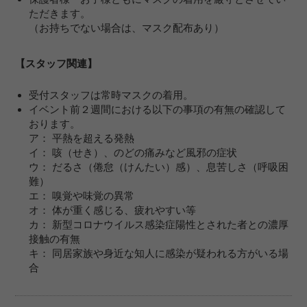
ただきます。
（お持ちでない場合は、マスク配布あり）
【スタッフ関連】
受付スタッフは常時マスクの着用。
イベント前２週間における以下の事項の有無の確認して
おります。
ア： 平熱を超える発熱
イ： 咳（せき）、のどの痛みなど風邪の症状
ウ： だるさ（倦怠（けんたい）感）、息苦しさ（呼吸困
難）
エ： 嗅覚や味覚の異常
オ： 体が重く感じる、疲れやすい等
カ： 新型コロナウイルス感染症陽性とされた者との濃厚
接触の有無
キ： 同居家族や身近な知人に感染が疑われる方がいる場
合