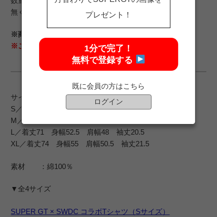
数量限定販売商品です。
無くなり次第販売終了いたしますので、お早めにどうぞ。
プレゼント！
※商品画像はイメージです。
※この商品はMサイズです。
1分で完了！
無料で登録する
既に会員の方はこちら
サイズ ：S／M／L／XL
ログイン
S／着丈65 身幅47.5 肩幅43 袖丈18.5
M／着丈68 身幅50 肩幅45.5 袖丈19.5
L／着丈71 身幅52.5 肩幅48 袖丈20.5
XL／着丈74 身幅55 肩幅50.5 袖丈21.5
素材 ：綿100％
▼全4サイズ
SUPER GT × SWDC コラボTシャツ（Sサイズ）