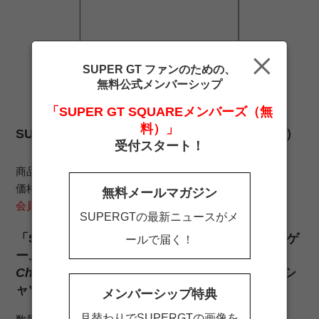
SUPER GT ファンのための、
無料公式メンバーシップ
「SUPER GT SQUAREメンバーズ（無
料）」
SUPER GT × SWDC コラボTシャツ（Mサイズ）
受付スタート！
商品コード SGT3032-MM
価格 3,800 円（税込）
無料メールマガジン
会員価格 3,420 円（税込）
SUPERGTの最新ニュースがメ
「SUPER GT」をフィーチャーした本格レースゲ
ールで届く！
ーム「
SEGA World Drivers
Championship
（
SWDC
）」 との限定コラボTシ
ャツ発売！
メンバーシップ特典
月替わりでSUPERGTの画像を