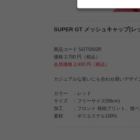
SUPER GT メッシュキャップ(レ
商品コード SGT5002R
価格 2,700 円（税込）
会員価格 2,430 円（税込）
カジュアルな装いにも合わせ易いデザイ
カラー ：レッド
サイズ ：フリーサイズ(58cm)
加工 ：フロント 発砲プリント、後ベ
素材 ：ポリエステル100%