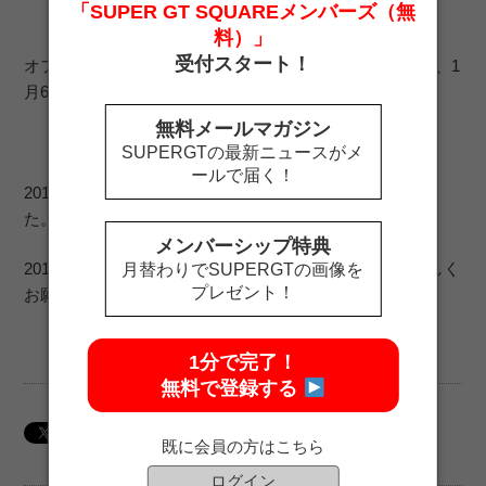
「SUPER GT SQUAREメンバーズ（無
料）」
受付スタート！
オフィシャルWEBショップにてご注文いただいた商品は、1
月6日より順次発送いたします。
無料メールマガジン
SUPERGTの最新ニュースがメ
ールで届く！
2016シーズンはたいへんお世話になり有難うございまし
た。
メンバーシップ特典
2017シーズンもSUPER GT SQUAREをご愛顧の程、宜しく
月替わりでSUPERGTの画像を
プレゼント！
お願い申し上げます。
1分で完了！
無料で登録する
既に会員の方はこちら
ログイン