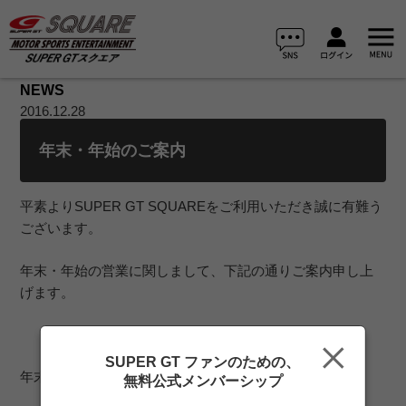
NEWS
2016.12.28
年末・年始のご案内
平素よりSUPER GT SQUAREをご利用いただき誠に有難う
ございます。
年末・年始の営業に関しまして、下記の通りご案内申し上
げます。
SUPER GT ファンのための、
年末年始休暇 ： 2016年12月29日～2017年1月4日
無料公式メンバーシップ