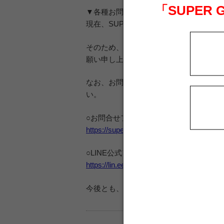
「SUPER
▼各種お問合せ受付
現在、SUPER GT SQUARE事務局
そのため、お電話によるお問合せの受付
願い申し上げます。
なお、お問合せは「お問合せフォーム」や
い。
○お問合せフォーム
https://supergt-square.com/contacts/
○LINE公式アカウント
https://lin.ee/ePySLvt
今後とも、SUPER GT SQUAREを