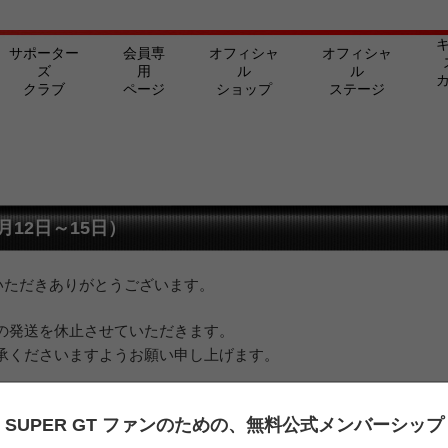
サポーター
会員専
オフィシャ
オフィシャ
ズ
用
ル
ル
クラブ
ページ
ショップ
ステージ
12日～15日）
愛顧いただきありがとうございます。
の発送を休止させていただきます。
承くださいますようお願い申し上げます。
間
SUPER GT ファンのための、
無料公式メンバーシップ