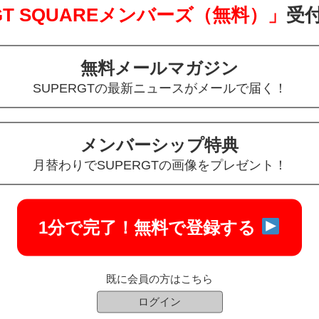
 GT SQUAREメンバーズ（無料）」
受
はスタッフのテレワークを実施しております。
無料メールマガジン
は休止しております。ご不便をおかけしますが、ご理解くださいま
SUPERGTの最新ニュースがメールで届く！
「LINE公式アカウント」でも受け付けております。ぜひご利用
メンバーシップ特典
月替わりでSUPERGTの画像をプレゼント！
1分で完了！
無料で登録する
どうぞよろしくお願いいたします。
既に会員の方はこちら
ログイン