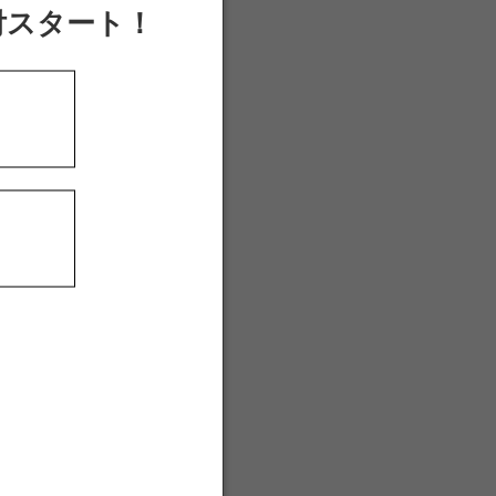
付スタート！
すようお
くださ