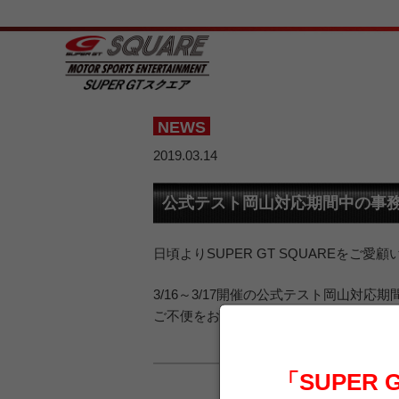
NEWS
2019.03.14
公式テスト岡山対応期間中の事
日頃よりSUPER GT SQUAREをご
3/16～3/17開催の公式テスト岡山対
ご不便をおかけしますが、なにとぞご了
「SUPER