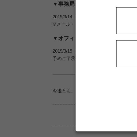
▼事務局電話 休止期間（お電話
2019/3/14（木）17:00～2019/3/19（火）1
※メール・LINE@でのお問い合わせは
▼オフィシャルショップご入金確
2019/3/15（金）～2019/3/18（
予めご了承ください。
今後とも、SUPER GT SQUAREを