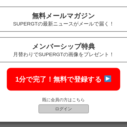
に出ることができません）
無料メールマガジン
0:00
期間中も受け付けておりますが、お返事が遅れる可能性がございます
SUPERGTの最新ニュースがメールで届く！
認・発送手続き（すべての決済）
メンバーシップ特典
月）はご入金確認・発送手続きを休止いたします。
月替わりでSUPERGTの画像をプレゼント！
1分で完了！
無料で登録する
どうぞよろしくお願いいたします。
既に会員の方はこちら
ログイン