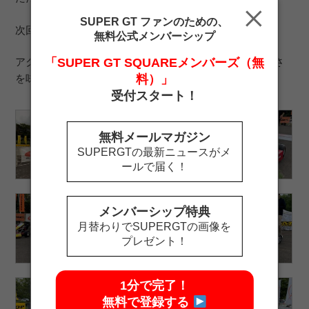
SUPER GT ファンのための、
次回は「Round 8 もてぎ」（11/2～3）で開催予定です。
無料公式メンバーシップ
アクセルやハンドルを操作して、クルマを走らせる楽しさ
「SUPER GT SQUAREメンバーズ（無
を味わって下さい！
料）」
受付スタート！
無料メールマガジン
SUPERGTの最新ニュースがメ
ールで届く！
メンバーシップ特典
月替わりでSUPERGTの画像を
プレゼント！
1分で完了！
無料で登録する