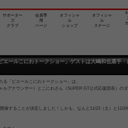
サポーター
会員専
オフィシャ
オフィシャ
ズ
用
ル
ル
クラブ
ページ
ショップ
ステージ
交流戦「ピエールこにわトークショー」ゲストは大嶋和也選手・
行われる「ピエールこにわトークショー」は、
シャルアナウンサー）とこにわさん（SUPER GT公式応援団長）の
。
でも開催することが決定しました！しかも、なんと11/23（土）と11/2