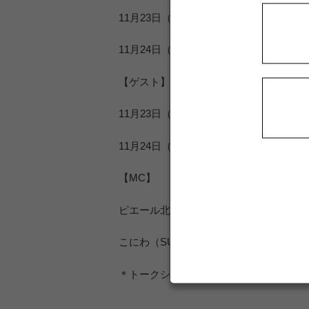
11月23日（土）16:45～ イベント広
11月24日（日）16:20～ イベント広
【ゲスト】
11月23日（土）大嶋和也選手（No.6 WAKO’
11月24日（日）山下健太選手（No.6 WAKO’
【MC】
ピエール北川（SUPER GTオフィシャ
こにわ（SUPER GT公式応援団長）
＊トークショーの様子全編は、後日「サ