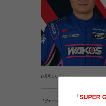
お見逃しなく！！
「SUPER
『ピエールこにわトークショー』