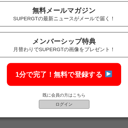
場内オフィシャルステージ
無料メールマガジン
SUPERGTの最新ニュースがメールで届く！
場内オフィシャルステージ
メンバーシップ特典
S 4CR LC500）
月替わりでSUPERGTの画像をプレゼント！
S 4CR LC500）
1分で完了！
無料で登録する
ルアナウンサー）
既に会員の方はこちら
ログイン
ポーターズクラブチャンネル（会員限定動画視聴ページ）」で公開