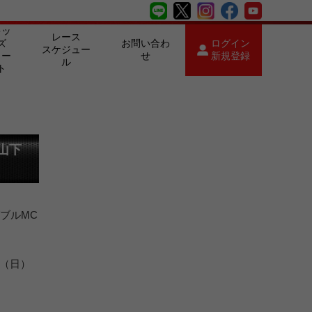
キッ
レース
ズ
お問い合わ
ログイン
スケジュー
カー
せ
新規登録
ル
ト
山下
ダブルMC
4（日）