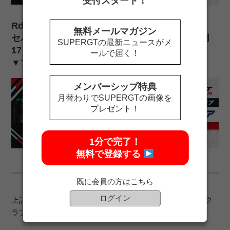
受付スタート！
Rd.5マレーシア
無料メールマガジン
セパン・インターナショナル・サーキット（7月
SUPERGTの最新ニュースがメ
17日・18日）
ールで届く！
▼マレーシア観戦ツアーのご案内はこちら
メンバーシップ特典
月替わりでSUPERGTの画像を
プレゼント！
1分で完了！
無料で登録する
既に会員の方はこちら
ログイン
上記ツアーへのお申込みには、SUPER GTサポーターズク
ラブへのご入会が必要です。