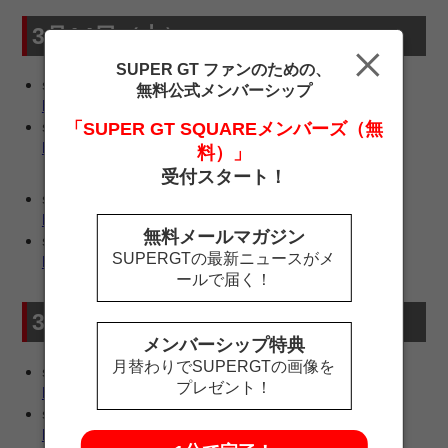
3月14日（土）
SUPER GT ファンのための、
session1 GT500
無料公式メンバーシップ
https://youtu.be/cKfhs5kmQhE
session1 GT300
「SUPER GT SQUAREメンバーズ（無
https://youtu.be/b1o_7aov2NQ
料）」
受付スタート！
session2 GT500
https://youtu.be/raeAPuXpAVM
無料メールマガジン
session2 GT300
SUPERGTの最新ニュースがメ
https://youtu.be/wtMPiF-8nhs
ールで届く！
3月15日（日）
メンバーシップ特典
月替わりでSUPERGTの画像を
session3 GT500
プレゼント！
https://youtu.be/HRaxBP4JgdM
session3 GT300
https://youtu.be/ZgtMQhA1UNo