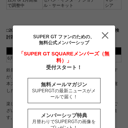
で調整中
ル・サーキット
シア
□2020 AUTOBACS SUPER GT 公式テストスケジュール検
SUPER GT ファンのための、
討案
無料公式メンバーシップ
日程
開催サーキット
「SUPER GT SQUAREメンバーズ（無
6月27日（土）・28日（日）
富士スピードウェイ
料）」
受付スタート！
鈴鹿大会、タイ大会、マレーシア大会の日程は調整中です
が、全8 大会の開催を予定しております。
本スケジュール案は今後の感染拡大状況や社会情勢を考慮
無料メールマガジン
したうえ、随時情報更新される予定です。
SUPERGTの最新ニュースがメ
ールで届く！
楽しみにお待ち頂いておりましたお客様には誠に申し訳ご
ざいませんが、何卒ご理解賜りますようお願い申し上げま
メンバーシップ特典
す。
月替わりでSUPERGTの画像を
プレゼント！