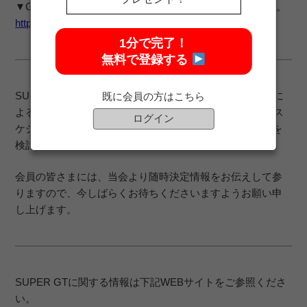
▼GTアソシエイションの発表はこちらをご確認ください。
https://supergt-square.com/news/200330/
1分で完了！
無料で登録する
SUPER GTサポーターズクラブでは、今後、大会主催者に
既に会員の方はこちら
よるSUPER GT開催に向けての方針・対応の決定、代替ス
ログイン
ケジュールの決定を踏まえ、引き続き当会としての対応を
検討して参ります。
会員の皆さまには、当会より随時決定情報をお伝えして参
りますので、今しばらくお待ちくださいますようお願い申
し上げます。
SUPER GTに関する情報は下記WEBサイトをご参照くださ
い。