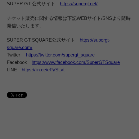
SUPER GT 公式サイト
https://supergt.net/
チケット販売に関する情報は下記WEBサイト/SNSより随時
発信いたします。
SUPER GT SQUARE公式サイト
https://supergt-
square.com/
Twitter
https://twitter.com/supergt_square
Facebook
https://www.facebook.com/SuperGTSquare
LINE
https://lin.ee/ePySLvt