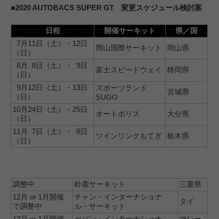
■2020 AUTOBACS SUPER GT 変更スケジュール検討案
日程
開催サーキット
県／国
7月11日（土）・12日
岡山国際サーキット
岡山県
（日）
8月 8日（土）・ 9日
富士スピードウェイ
静岡県
（日）
9月12日（土）・13日
スポーツランド
宮城県
（日）
SUGO
10月24日（土）・25日
オートポリス
大分県
（日）
11月 7日（土）・ 8日
ツインリンクもてぎ
栃木県
（日）
調整中
鈴鹿サーキット
三重県
12月 or 1月開催
チャン・インターナショナ
タイ
で調整中
ル・サーキット
12月 or 1月開催
セパン・インターナショナ
マレー