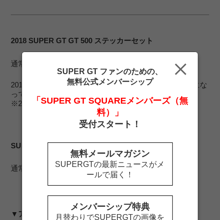
2018 SUPER GT GT 500 ステッカーセット
通常価格 900 円（税込）
SALE価格 500円（税込）
SUPER GT ファンのための、
無料公式メンバーシップ
2018年参戦のGT500車両別に3種のステッカーがセットにな
っています。
「SUPER GT SQUAREメンバーズ（無
※2018年の商品です。
料）」
受付スタート！
SUPER GT ドライコットンタッチTシャツ2
無料メールマガジン
SUPERGTの最新ニュースがメ
通常価格 3,800円（税込）
SALE価格 1,900円（税込）
ールで届く！
メンバーシップ特典
▼アウトレットコーナーはこちら
月替わりでSUPERGTの画像を