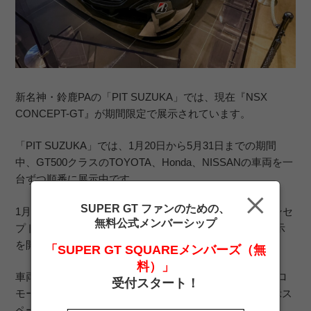
新名神・鈴鹿PAの「PIT SUZUKA」では、現在『NSX
CONCEPT-GT』が期間限定で展示されています。
「PIT SUZUKA」では、1月20日から5月31日までの
期間
中、GT500クラスのTOYOTA、Honda、NISSANの車両を一
台ずつ順番に展示中です。
SUPER GT ファンのための、
1月20日から展示されていた『GR Supra SUPER GT コンセ
無料公式メンバーシップ
プト』に代わり、本日から
『NSX CONCEPT-GT』の展示
を開始しました。
「SUPER GT SQUAREメンバーズ（無
料）」
車両展示スペースの壁面モニターでは、SUPER GTのプロ
受付スタート！
モーションムービーや各大会CMなどを放映中です。展示ス
ペースは入場無料で24時間オープンの予定です。