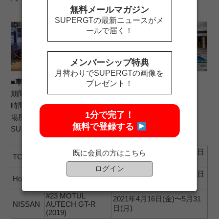
無料メールマガジン
SUPERGTの最新ニュースがメ
ールで届く！
メンバーシップ特典
月替わりでSUPERGTの画像を
■車両展示スケジュール（予定）
プレゼント！
期間： 2021年1月20日（水）〜5月31日（月）
時間： 24時間展示
1分で完了！
場所： 新名神高速道路 鈴鹿パーキングエリア「PIT
無料で登録する
SUZUKA（ピット・スズカ）」
2021年1月20日(水)〜3月4日
GR Supra SUPER
既に会員の方はこちら
TOYOTA
GT コンセプト
(木) ※展示期間終了
ログイン
2021年3月4日(木)〜4月16日
NSX CONCEPT-
Honda
GT
(金)
#23 MOTUL
2021年4月16日(金)〜5月31
NISSAN
AUTECH GT-R
日(月)
(2019)