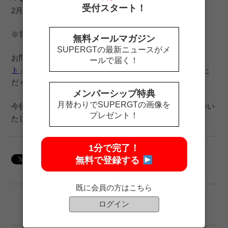
受付スタート！
2月9日（木）～2月13日（月）
※電話は留守番電話の設定になります。
無料メールマガジン
SUPERGTの最新ニュースがメ
お問合せは「
お問合せフォーム
」や「
LINE公式アカウン
ールで届く！
ト
」で随時受け付けておりますが、お返事にお時間をいた
だく場合がございます。
メンバーシップ特典
月替わりでSUPERGTの画像を
今後とも、SUPER GT SQUAREをどうぞよろしくお願いい
プレゼント！
たします。
1分で完了！
無料で登録する
既に会員の方はこちら
ログイン