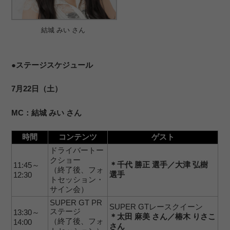
結城 みい さん
●ステージスケジュール
7月22日（土）
MC：結城 みい さん
時間
コンテンツ
ゲスト
ドライバートー
クショー
＊千代 勝正 選手／大津 弘樹
11:45～
（終了後、フォ
選手
12:30
トセッション・
サイン会）
SUPER GT PR
SUPER GTレースクイーン
ステージ
13:30～
＊太田 麻美 さん／椿木 りさこ
（終了後、フォ
14:00
さん