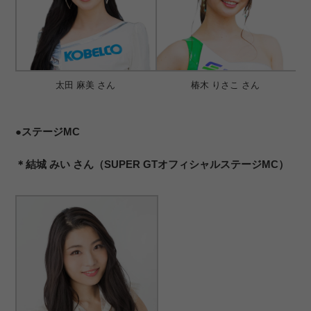
太田 麻美 さん
椿木 りさこ さん
●ステージMC
＊結城 みい さん（SUPER GTオフィシャルステージMC）