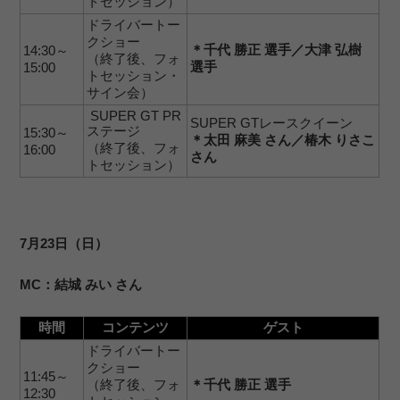
トセッション）
ドライバートー
クショー
＊千代 勝正 選手／大津 弘樹
14:30～
（終了後、フォ
選手
15:00
トセッション・
サイン会）
SUPER GT PR
SUPER GTレースクイーン
ステージ
15:30～
＊太田 麻美 さん／椿木 りさこ
（終了後、フォ
16:00
さん
トセッション）
7月23日（日）
MC：結城 みい さん
時間
コンテンツ
ゲスト
ドライバートー
クショー
11:45～
（終了後、フォ
＊千代 勝正 選手
12:30