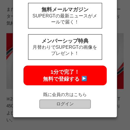
無料メールマガジン
また、SUPER GTの公式ファンクラブ「SUPER GTサポー
SUPERGTの最新ニュースがメ
ターズクラブ」の入会相談会も実施いたします。ぜひ、お
ールで届く！
気軽にスタッフまでお声がけください。
メンバーシップ特典
月替わりでSUPERGTの画像を
プレゼント！
1分で完了！
無料で登録する
既に会員の方はこちら
※2023 AUTOBACS SUPER GT Round7 AUTOPOLIS GT
ログイン
450km RACEのチケット販売情報は、今後オートポリスお
よびSUPER GT SQUAREのWEBサイトでご確認くださ
い。