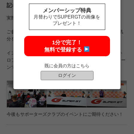
記者会見場の見学
メンバーシップ特典
月替わりでSUPERGTの画像を
実際に使用されている記者会見場のセット。
プレゼント！
ご参加の皆様には、実際にご登壇いただき、ドライバー気
分を味わっていただきました！
1分で完了！
無料で登録する
インタビュー形式の着席パターンと、年間チャンピオント
ロフィーを掲げてのフォトセッションバージョンの2パター
既に会員の方はこちら
ンで撮影をお楽しみいただきました。
ログイン
今後もサポーターズクラブのイベントにご期待ください！