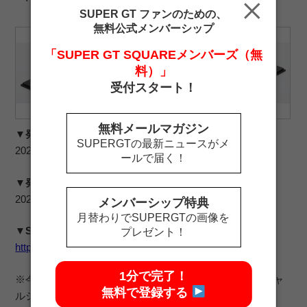
SUPER GT ファンのための、
無料公式メンバーシップ
「SUPER GT SQUAREメンバーズ（無
料）」
受付スタート！
無料メールマガジン
▼発売日
SUPERGTの最新ニュースがメ
2024年7月26日（金）18時
ールで届く！
▼発送開始日
2024年7月29日（月）
メンバーシップ特典
月替わりでSUPERGTの画像を
▼Sparkモデルカー販売ページ
プレゼント！
https://supergt-square.com/2023model/
1分で完了！
※今後の再入荷予定はありません。SUPER GTオフィシャ
無料で登録する
ルショップでは現在の在庫をもって販売終了となります。