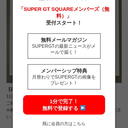
「SUPER GT SQUAREメンバーズ（無
料）」
受付スタート！
無料メールマガジン
SUPERGTの最新ニュースがメ
ールで届く！
メンバーシップ特典
月替わりでSUPERGTの画像を
プレゼント！
【応募受付期間】
11月19日（火）～12月1日（日）
1分で完了！
ご応募はお一人様1回まで
無料で登録する
※複数応募は全てのご応募が無効となります。ご注意くださ
い。
既に会員の方はこちら