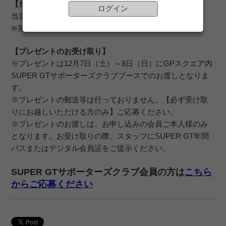
【当選発表】
ログイン
当選者にのみ大会前までにメールでご連絡いたします。
※落選者にはご連絡いたしませんのでご注意ください。
【プレゼントのお受け取り】
※プレゼントは12月7日（土）～8日（日）にGPスクエア内
SUPER GTサポーターズクラブブースでのお渡しとなりま
す。
※プレゼントの郵送等は行っておりません。【必ず受け取
りにお越しいただける方のみ】ご応募ください。
※プレゼントのお渡しは、お申し込みの会員ご本人様のみ
となります。お受け取りの際、スタッフにSUPER GT年間
パスまたはデジタル会員証をご提示ください。
SUPER GTサポーターズクラブ会員の方は
こちら
からご応募ください