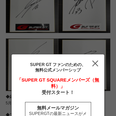
SUPER GT ファンのための、
無料公式メンバーシップ
「SUPER GT SQUAREメンバーズ（無
料）」
受付スタート！
◆応募受付期間：
5月27日（水）～6月7日（日）
無料メールマガジン
SUPERGTの最新ニュースがメ
◆プレゼント：（以下いずれかお選びください）