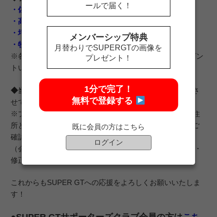
ールで届く！
・佐藤 蓮選手（#16 ARTA MUGEN）
・高星 明誠選手（#23 NISMO）
・坪井 翔選手（#36 TGR TEAM au TOM’S）
メンバーシップ特典
・牧野 任祐選手（#100 STANLEY TEAM KUNIMITSU）
月替わりでSUPERGTの画像を
※各ドライバーのサイン色紙を、それぞれ2名様にプレゼン
プレゼント！
トいたします。
1分で完了！
◆当選者発表：
当選者はプレゼントの発送をもって代えさ
無料で登録する
せていただきます。
※プレゼントの送り先は、6月8日（月）時点でご登録の住
所とさせていただきます。ご登録のご住所をあらかじめご
既に会員の方はこちら
確認ください。
ログイン
（会員専用WEBサイト内「アカウント設定」よりご確認・
修正いただけます。）
これからもSUPER GTへの応援をよろしくお願いいたしま
す！
●SUPER GTサポーターズクラブ会員の方は
こち