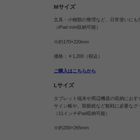
Mサイズ
文具・小物類の整理など、日常使いにも
（iPad mini収納可能）
※約170×220mm
価格：￥1,200（税込）
ご購入はこちらから
Lサイズ
タブレット端末や周辺機器の収納におす
サイン帳や、双眼鏡など観戦に必要なグ
（11インチiPad収納可能）
※約200×265mm