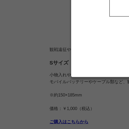
観戦遠征やバッグ内整理にも便利な収納
Sサイズ
小物入れやポーチとして使いやすく、バ
モバイルバッテリーやケーブル類など、
※約150×185mm
価格：￥1,000（税込）
ご購入はこちらから