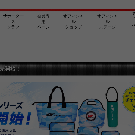
サポーター
会員専
オフィシャ
オフィシャ
ズ
用
ル
ル
クラブ
ページ
ショップ
ステージ
販売開始！