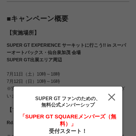
■キャンペーン概要
【実施場所】
SUPER GT EXPERIENCE サーキットに行こう!! in スーパ
ーオートバックス・仙台泉加茂 会場
SUPER GT出展エリア周辺
7月11日（土）10時～18時
7月12日（日）10時～16時
※実施時間は当日の運営状況により変更となる場合がござ
います。
SUPER GT ファンのための、
無料公式メンバーシップ
【プレゼント内容】
「SUPER GT SQUAREメンバーズ（無
Rd.6 SUGO 大会ビジュアルステッカー
料）」
受付スタート！