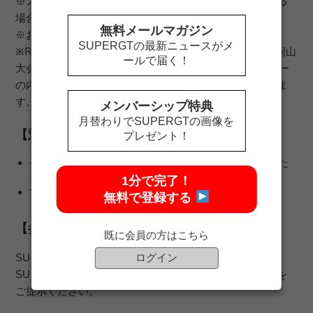
※ステッカーは数量限定のため、なくなり次第終了となる
場合がございます。
無料メールマガジン
※お一人様1回限りのお渡しとなります。
SUPERGTの最新ニュースがメ
※Rd.6 SUGO 大会ビジュアルステッカーのほか、Rd.1 岡山
ールで届く！
大会ビジュアルステッカー、2026シリーズロゴステッカー
の内ご希望のデザインのステッカーをプレゼントいたしま
す。
メンバーシップ特典
月替わりでSUPERGTの画像を
【対象】
プレゼント！
会場で新たに
SUPER GT SQUAREへユーザー登録
いた
だいた方
1分で完了！
すでにSUPER GT SQUAREへご登録済み
の方
無料で登録する
【参加方法】
既に会員の方はこちら
ログイン
SUPER GT SQUAREスタッフへ、
SUPER GT SQUAREのWEBサイトでログインした画面を
ご提示ください。