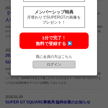
2026.01.19
メンバーシップ特典
【サポーターズクラブ】東京オートサロン2026 サイン
月替わりでSUPERGTの画像を
入りGT500卓上カレンダープレゼント
プレゼント！
2026年のSUPER GTサポーターズクラブの入会受付がスタートしました！SUPER
GTサポーターズクラブ会員の皆さまの中から、抽選でサイン入りGT500 2026卓
上カレンダーをプレゼントいたします。
1分で完了！
無料で登録する
2026.01.19
2026 SUPER GTサポーターズクラブ入会案内・
既に会員の方はこちら
SUPER GT SCパス販売案内 WEBページ公開
ログイン
SUPER GTサポーターズクラブでは、2026シーズン会員の入会案内ならびに、
「SUPER GT SCパス」販売のご案内のWEBページを公開いたしました。2026年
シーズンも、SUPER GTをより楽しんでいただけるよう、サポーターズクラブな
らではの会員特典やサービスを展開してまいります。
2026.01.09
SUPER GT SQUARE事務局 臨時休業のお知らせ