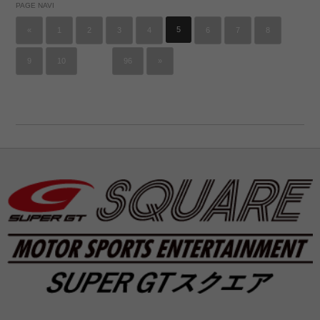
PAGE NAVI
5
«
1
2
3
4
6
7
8
…
9
10
96
»