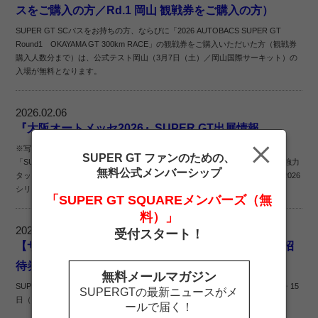
スをご購入の方／Rd.1 岡山 観戦券をご購入の方）
SUPER GT SCパスをお持ちの方、ならびに「2026 AUTOBACS SUPER GT
Round1 OKAYAMA GT 300km RACE」の観戦券をご購入いただいた方（観戦券
購入人数分まで）は、公式テスト岡山（3月7日（土）／岡山国際サーキット）の
入場が無料となります。
2026.02.06
『大阪オートメッセ2026』SUPER GT出展情報
※写真は2025年の様子大阪オートメッセにSUPER GTが今年も出展決定！
SUPER GT ファンのための、
「SUPER GT featuring OSAKA AUTO MESSE」として、大阪オートメッセと強力
無料公式メンバーシップ
タッグを組み、関西最大級のカスタマイズをテーマにしたモーターショーで 2026
シリーズのキッ...
「SUPER GT SQUAREメンバーズ（無
料）」
2026.01.23
受付スタート！
【サポーターズクラブ】大阪オートメッセ2026 ペア招
待券プレゼント！
無料メールマガジン
SUPER GTは2026年も大阪オートメッセ2026（2月13日（金）・14日（土）・15
SUPERGTの最新ニュースがメ
日（日）／インテックス大阪）に出展いたします。
ールで届く！