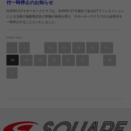
付一時停止のお知らせ
SUPER GTサポーターズクラブは、SUPER GT主催社であるGTアソシエイション
による当面の無観客試合の実施の発表を受け、サポーターズクラブの入会受付を
一時停止することといたしました。
PAGE NAVI
…
«
1
53
54
55
56
57
58
…
59
60
61
62
63
96
»