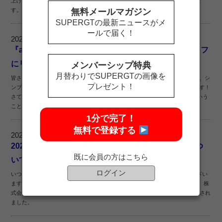
上げにつき、人気のadidas3ストライプスジムサックを1点プレゼントいたしま
す。
無料メールマガジン
SUPERGTの最新ニュースがメ
ールで届く！
2020.07.03
『adidasバックパック30L』実際に使っているスタッフ
にリアルな感想を聞いてみた
メンバーシップ特典
月替わりでSUPERGTの画像を
皆さんこんにちは！今回は、adidas SUPER GT NEW COLLECTIONの中から、シ
プレゼント！
ンプルなデザインで使い勝手抜群の「adidasバックパック30L」をご紹介します！
さて、実はこのバックパック、SQUAREスタッフも昨年から愛用しているという
ことで、ご購入を検討されているお客様...
1分で完了！
無料で登録する
2020.06.30
2020クレデンシャルパスご購入の皆さまへの対応につ
既に会員の方はこちら
いて
ログイン
いつもSUPER GTサポーターズクラブをご愛顧いただき、誠にありがとうござい
ます。先日お知らせのとおり、2020年6月4日、SUPER GT大会主催社である、株
式会社GTアソシエイションより、2020年の当面の無観客試合での開催が発表され
ました。