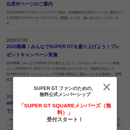
込受付ページのご案内
2020 SUPER GTサポーターズクラブ退会／会員継続申込受付ページのご案内いつ
もSUPER GTサポーターズクラブをご愛顧いただき、誠にありがとうございま
す。
2020.07.09
2020開幕！みんなでSUPER GTを盛り上げよう！プレ
ゼントキャンペーン実施
2020開幕！みんなでSUPER GTを盛り上げよう！プレゼントキャンペーン実施い
よいよSUPER GT 2020シーズンがRd.1富士からスタート！開幕を記念して、
SUPER GTオフィシャルショップで対象の商品をご購入いたいたお客様に、期間
限定で『SUPER GTボールペン』...
SUPER GT ファンのための、
無料公式メンバーシップ
2020.07.06
adidasフェア開催！（プレゼント実施期間 7月31日ま
「SUPER GT SQUAREメンバーズ（無
で）
料）」
受付スタート！
『adidas SUPER GT NEW COLLECTION』ご好評につき、期間限定 特別プレゼ
ントキャンペーン実施！！期間中、adidas商品8,000円（税込）以上を含むお買い