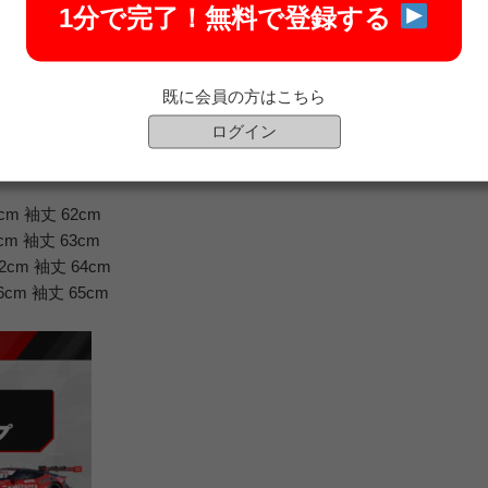
1分で完了！
無料で登録する
ィックデザイン
し、前面にプリントしたロングスリーブTシャツです
！
既に会員の方はこちら
ログイン
cm 袖丈 62cm
cm 袖丈 63cm
2cm 袖丈 64cm
6cm 袖丈 65cm