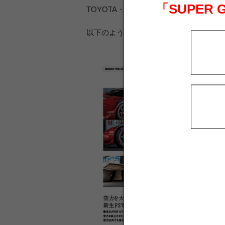
「SUPER
TOYOTA・HONDA・NISSANの3
以下のような豪華コンテンツが収録され