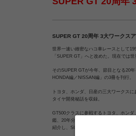
SUPER GT 20周
SUPER GT 20周年 3大ワーク
世界一速い緻密なハコ車レースとして199
「SUPER GT」へと改めた。現在で
そのSUPER GTが今年、節目となる20年を
HONDA編／NISSAN編」の3冊を刊行。
トヨタ、ホンダ、日産の三大ワークスにおけ
タイヤ開発秘話を収録。
GT500クラスに参戦するトヨタ、ホンダ
鑑、20年分のレースデータをメーカー別
紹介し、SUPER GTファンに向けた必