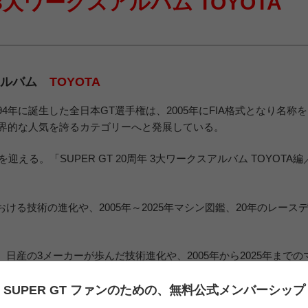
年 3大ワークスアルバム TOYOTA
スアルバム
TOYOTA
4年に誕生した全日本GT選手権は、2005年にFIA格式となり名称を
は世界的な人気を誇るカテゴリーへと発展している。
迎える。「SUPER GT 20周年 3大ワークスアルバム TOYOTA編
る技術の進化や、2005年～2025年マシン図鑑、20年のレース
、日産の3メーカーが歩んだ技術進化や、2005年から2025年までの
に収録。さらにGTカーの足元を支える3大国産タイヤメーカーの開
携の一冊として仕上げている。
SUPER GT ファンのための、
無料公式メンバーシップ