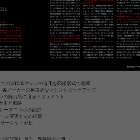
年までのGT500マシンの進化を図鑑形式で網羅
：各メーカーの象徴的なマシンをピックアップ
スマシンの舞台裏に迫るドキュメント
の歴史と戦略
的なレースコラボの記録
ルール変更とその影響
とサーキット分析
ーツ愛好家に贈る、保存版の一冊。