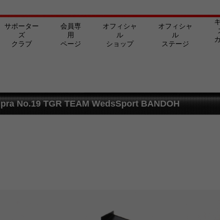
サポーター
会員専
オフィシャ
オフィシャ
ズ
用
ル
ル
クラブ
ページ
ショップ
ステージ
upra No.19 TGR TEAM WedsSport BANDOH