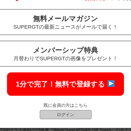
無料メールマガジン
SUPERGTの最新ニュースがメールで届く！
メンバーシップ特典
月替わりでSUPERGTの画像をプレゼント！
1分で完了！
無料で登録する
pra No.19 TGR TEAM WedsSport BANDOH
既に会員の方はこちら
ログイン
ES GT500クラス参戦の19号車『WedsSport ADVAN GR Supra』の