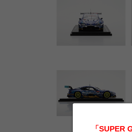
「SUPER