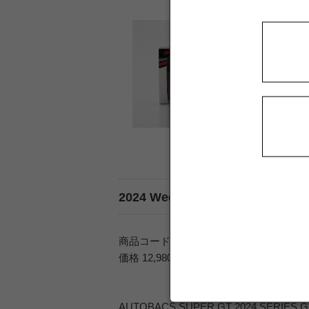
2024 WedsSport ADVAN GR Su
商品コード SGT156
価格 12,980 円（税込）
AUTOBACS SUPER GT 2024 SERI