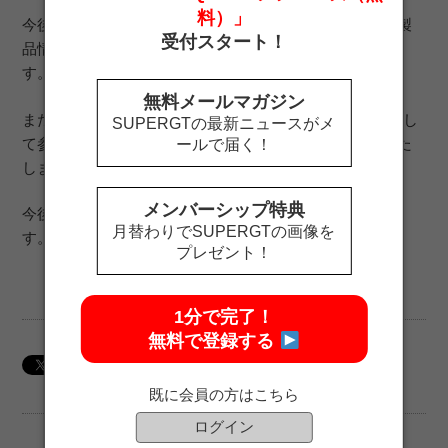
料）」
今後はチケットの発売情報やオンラインショップでの新製
受付スタート！
品情報等、メールマガジンを通じてお知らせしていきま
す。
無料メールマガジン
また、SUPER GT SQUARE FaceBookでも同様の案内をし
SUPERGTの最新ニュースがメ
て参りますので、この機会にぜひ『いいね』をお願いいた
ールで届く！
します。
メンバーシップ特典
今後ともサポーターズクラブを宜しくお願い申し上げま
月替わりでSUPERGTの画像を
す。
プレゼント！
1分で完了！
無料で登録する
既に会員の方はこちら
ログイン