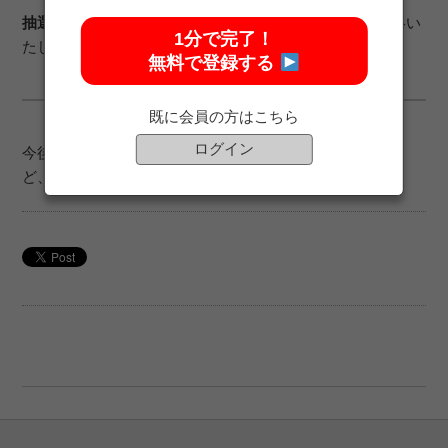
抽選結果：
当選者には2月21日（木）にメールにてご連絡い
1分で完了！
たします。
無料で登録する
既に会員の方はこちら
ログイン
今後とも、SUPER GTサポーターズクラブをご愛顧のほ
ど、よろしくお願いいたします。