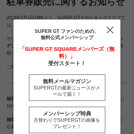
駐車券販売に関するお知らせ
2019年2月1日19時より、SUPER GTサポーターズクラブで
は、Rd.1岡山のチケット販売を開始いたします。
SUPER GT ファンのための、
無料公式メンバーシップ
サポーターズクラブでは駐車券の販売を行いますが、
クレ
デンシャルパス所持者限定・抽選販売
となります。（先着
「SUPER GT SQUAREメンバーズ（無
順ではございません）
料）」
受付スタート！
ご希望の方は、受付期間内にお申し込みください。
無料メールマガジン
SUPERGTの最新ニュースがメ
ールで届く！
抽選受付期間：
2019年2月15日（金）10:00～2月19日（火）
10:00
メンバーシップ特典
抽選応募方法：
チケットページより、応募フォームからご
月替わりでSUPERGTの画像を
プレゼント！
応募ください。