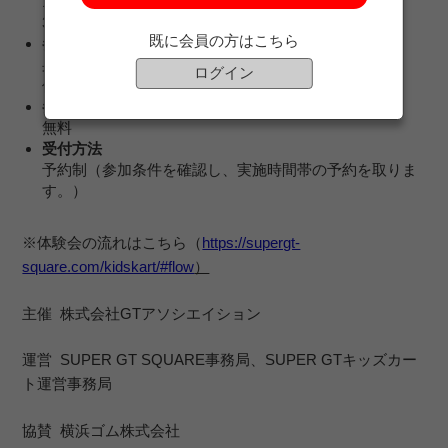
11日（月）9回×6台 ＝54組
3日間合計189組378名
既に会員の方はこちら
参加資格
身長100cm～135cmまでの小学生
ログイン
保護者の方と2名1組でご参加いただきます。
参加費
無料
受付方法
予約制（参加条件を確認し、実施時間帯の予約を取りま
す。）
※体験会の流れはこちら（
https://supergt-
square.com/kidskart/#flow
）
主催 株式会社GTアソシエイション
運営 SUPER GT SQUARE事務局、SUPER GTキッズカー
ト運営事務局
協賛 横浜ゴム株式会社