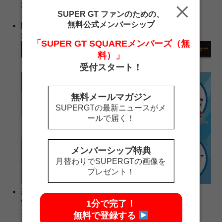
2月11日（月） 9：30〜14：00（受付開始9：00）
SUPER GT ファンのための、
※詳細は開催スケジュールをご覧ください
無料公式メンバーシップ
開催場所
3号館 6号館A 間通路
「SUPER GT SQUAREメンバーズ（無
料）」
受付スタート！
無料メールマガジン
SUPERGTの最新ニュースがメ
ールで届く！
メンバーシップ特典
月替わりでSUPERGTの画像を
プレゼント！
募集人数
9日（土） 9回×5台 ＝45組
1分で完了！
10日（日）15回×6台 ＝90組
無料で登録する