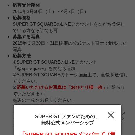
応募受付期間
2019年3月30日（土）～4月7日（日）
応募資格
SUPER GT SQUAREのLINEアカウントを友だち登録し
ている方なら誰でも可
募集する写真
2019年３月30日・31日開催の公式テスト富士で撮影した
写真
応募方法
①SUPER GT SQUAREのLINEアカウント
「@sgt_square」を友だち追加
②SUPER GT SQUAREのトーク画面上で、画像を送信し
てください。
※
応募いただけるお写真は「おひとり様一枚」
に限らせ
ていただきます。
厳選の一枚をお送りください。
※募集写真は
横長の写真のみ
です。
※
募集の受付はLINE＠のトーク画面のみ
となります。メ
SUPER GT ファンのための、
ール、封書、そのほかの方法で送りいただいても無効と
無料公式メンバーシップ
なります。
※データは
１MB以上
でご用意ください。
「SUPER GT SQUAREメンバーズ（無