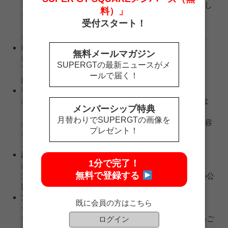
※データをお送りいただく際、
「高画質で送信」
設定し
料）」
てください。
受付スタート！
※データ形式は
JPEG
でご用意ください。
※下記「注意事項」をよく読んでからご応募ください。
LINE＠友だち追加方法
無料メールマガジン
ID検索で「@sgt_square」を検索していただくか、
SUPERGTの最新ニュースがメ
下記URLより友だち追加してください。
ールで届く！
https://line.me/R/ti/p/%40jhd8970n
審査方法
応募締め切り後、SUPER GT SQUAREのスタッフによ
メンバーシップ特典
る厳正な審査に基づき掲載写真を決定します。
月替わりでSUPERGTの画像を
具体的な審査方法やお送りいただいた画像への評価内容
プレゼント！
についてはお問合せいただいても一切お答えできませ
ん。
結果発表
1分で完了！
結果発表は2019年4月上旬～中旬ごろ、
SUPER GT
無料で登録する
SQUAREサポーターズクラブギャラリーページ
上での公
開をもって発表します。
注意事項
既に会員の方はこちら
①ギャラリーページに掲載する際は、SUPER GT
SQUARE運営事務局で以下の処理をいたします。予めご
ログイン