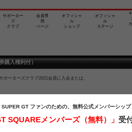
サポーター
会員専
オフィシャ
オフィシャ
ズ
用
ル
ル
クラブ
ページ
ショップ
ステージ
駐車券購入権利付）
Tサポーターズクラブ2021会員に入会または、
SUPER GT ファンのための、
無料公式メンバーシップ
ターズクラブ会員の方は、下記よりログインを行ってご覧ください。
 GT SQUAREメンバーズ（無料）」
受