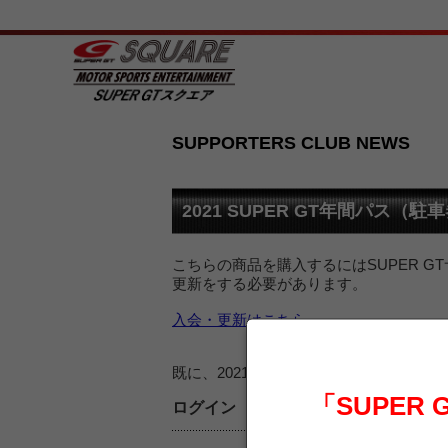
SUPPORTERS CLUB NEWS
2021 SUPER GT年間パス（
こちらの商品を購入するにはSUPER G
更新をする必要があります。
入会・更新はこちら
既に、2021 SUPER GT サポー
「SUPER
ログイン