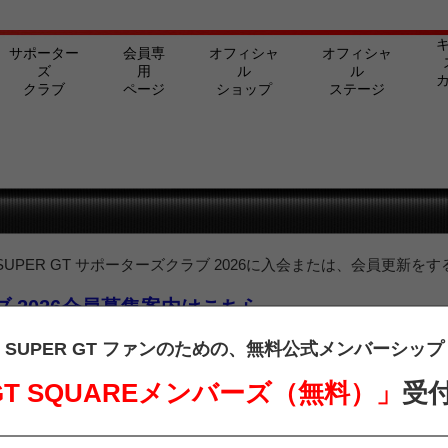
サポーター
会員専
オフィシャ
オフィシャ
ズ
用
ル
ル
クラブ
ページ
ショップ
ステージ
PER GT サポーターズクラブ 2026に入会または、会員更新をす
ラブ 2026会員募集案内はこちら
ターズクラブ会員の方は、下記よりログインを行ってご覧ください。
SUPER GT ファンのための、
無料公式メンバーシップ
 GT SQUAREメンバーズ（無料）」
受