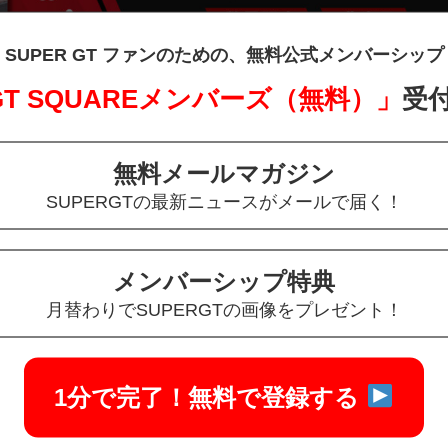
SUPER GT ファンのための、
無料公式メンバーシップ
 GT SQUAREメンバーズ（無料）」
受
ィシャルショップ卓上カレンダープ
元日からスタート！
無料メールマガジン
SUPERGTの最新ニュースがメールで届く！
2021年1月1日（金）ご注文分から、5,000円（税込）以上商品をお
 2021オリジナル卓上カレンダー』をプレゼントします！
メンバーシップ特典
500全参戦マシンが卓上カレンダーになりました
！！
月替わりでSUPERGTの画像をプレゼント！
り次第終了となりますので、お早めにチェックしてくださいね。
ャンスをお見逃しなく！！！
1分で完了！
無料で登録する