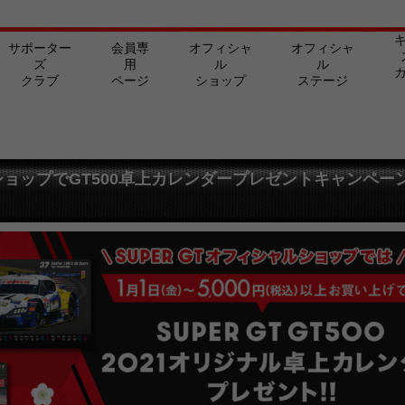
サポーター
会員専
オフィシャ
オフィシャ
ズ
用
ル
ル
クラブ
ページ
ショップ
ステージ
ョップでGT500卓上カレンダープレゼントキャンペーン