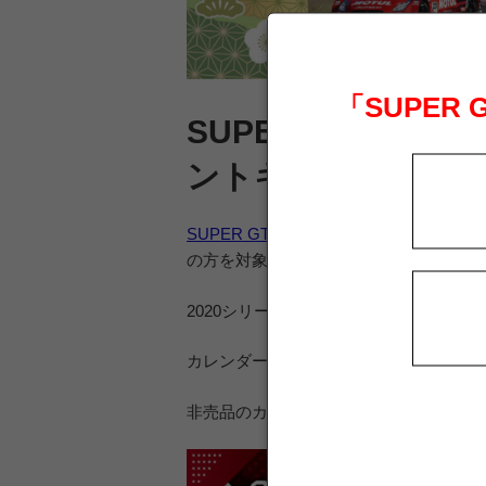
「SUPER
SUPER GTオフ
ントキャンペーン 
SUPER GTオフィシャルショップ
では、
の方を対象に、『SUPER GT GT500
2020シリーズでアツい走りを見せた
GT
カレンダーは
数量限定・先着順
、無くな
非売品のカレンダーが手に入る、このチ