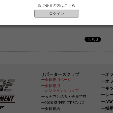
既に会員の方はこちら
ログイン
サポーターズクラブ
オ
会員専用ページ
オ
会員専用
キ
オンラインショップ
レ
入会申し込み・会員特典
AB
2026 SUPER GT SCパス
採
会員規約