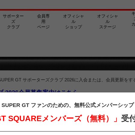
サポーター
会員専
オフィシャ
オフィシャ
ズ
用
ル
ル
クラブ
ページ
ショップ
ステージ
PER GT サポーターズクラブ 2026に入会または、会員更新をす
ラブ 2026会員募集案内はこちら
ターズクラブ会員の方は、下記よりログインを行ってご覧ください。
SUPER GT ファンのための、
無料公式メンバーシップ
 GT SQUAREメンバーズ（無料）」
受