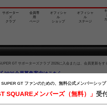
サポーター
会員専
オフィシャ
オフィシャ
ズ
用
ル
ル
クラブ
ページ
ショップ
ステージ
PER GT サポーターズクラブ 2026に入会または、会員更新をす
ラブ 2026会員募集案内はこちら
ターズクラブ会員の方は、下記よりログインを行ってご覧ください。
SUPER GT ファンのための、
無料公式メンバーシップ
 GT SQUAREメンバーズ（無料）」
受