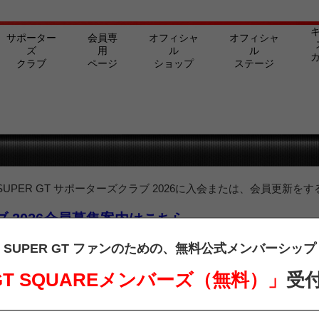
サポーター
会員専
オフィシャ
オフィシャ
ズ
用
ル
ル
クラブ
ページ
ショップ
ステージ
PER GT サポーターズクラブ 2026に入会または、会員更新をす
ラブ 2026会員募集案内はこちら
ターズクラブ会員の方は、下記よりログインを行ってご覧ください。
SUPER GT ファンのための、
無料公式メンバーシップ
 GT SQUAREメンバーズ（無料）」
受