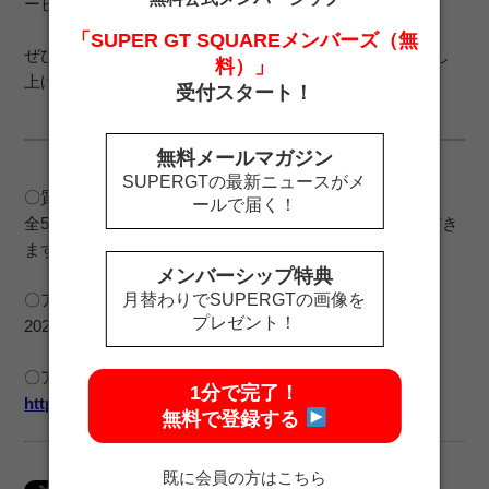
ービス向上に取り組んで参ります。
「SUPER GT SQUAREメンバーズ（無
ぜひ、アンケートにご協力くださいますよう、お願い申し
料）」
上げます。
受付スタート！
無料メールマガジン
SUPERGTの最新ニュースがメ
〇質問数
ールで届く！
全5問 ※お一人あたりご回答は一回までとさせていただき
ますようお願いいたします。
メンバーシップ特典
月替わりでSUPERGTの画像を
〇アンケート回答受付期間
プレゼント！
2021年2月19日（金）正午～2月25日（木）23:59
〇アンケートフォーム ※下記URLよりご回答ください。
1分で完了！
https://forms.gle/HmkfkR9kF277t8Fg8
無料で登録する
既に会員の方はこちら