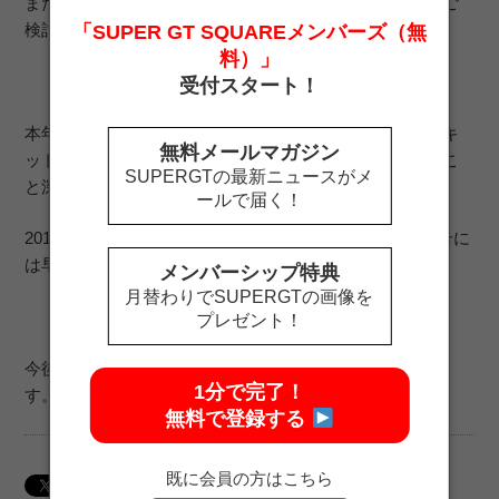
まだ、終了まで若干のお時間とお席がございますので、ご
検討中の方はお急ぎください。
「SUPER GT SQUAREメンバーズ（無
料）」
受付スタート！
本年度は観戦ツアー初年度ということもあり、現地サーキ
無料メールマガジン
ットとの調整に時間がかかり、ご案内が遅くなりましたこ
SUPERGTの最新ニュースがメ
と深くお詫び申し上げます。
ールで届く！
2018年度はカレンダーも変わり、6月開催が決定した場合に
は早々にご案内申し上げる所存です。
メンバーシップ特典
月替わりでSUPERGTの画像を
プレゼント！
今後ともサポーターズクラブを宜しくお願い申し上げま
1分で完了！
す。
無料で登録する
既に会員の方はこちら