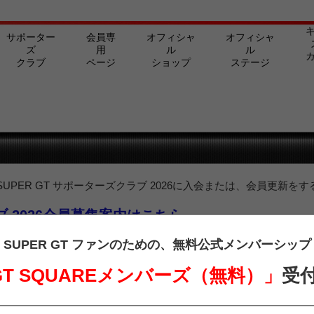
サポーター
会員専
オフィシャ
オフィシャ
ズ
用
ル
ル
クラブ
ページ
ショップ
ステージ
PER GT サポーターズクラブ 2026に入会または、会員更新をす
ラブ 2026会員募集案内はこちら
ターズクラブ会員の方は、下記よりログインを行ってご覧ください。
SUPER GT ファンのための、
無料公式メンバーシップ
 GT SQUAREメンバーズ（無料）」
受