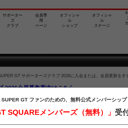
サポーター
会員専
オフィシャ
オフィシャ
ズ
用
ル
ル
クラブ
ページ
ショップ
ステージ
PER GT サポーターズクラブ 2026に入会または、会員更新をす
ラブ 2026会員募集案内はこちら
ターズクラブ会員の方は、下記よりログインを行ってご覧ください。
SUPER GT ファンのための、
無料公式メンバーシップ
 GT SQUAREメンバーズ（無料）」
受