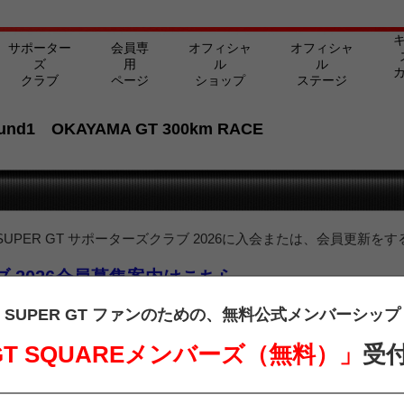
サポーター
会員専
オフィシャ
オフィシャ
ズ
用
ル
ル
クラブ
ページ
ショップ
ステージ
ound1 OKAYAMA GT 300km RACE
PER GT サポーターズクラブ 2026に入会または、会員更新をす
ラブ 2026会員募集案内はこちら
ターズクラブ会員の方は、下記よりログインを行ってご覧ください。
SUPER GT ファンのための、
無料公式メンバーシップ
 GT SQUAREメンバーズ（無料）」
受