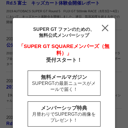
Rd.5 富士 キッズカート体験会開催レポート
2019 AUTOBACS SUPER GT Round 5 FUJI GT 500mile RACE（8月3日〜4日）
において、キッズカート体験会を開催しました。連日、気温30度を超える中での
開催となりましたが、2日間で150名を超えるキッズ達に参加いただきました。
SUPER GT ファンのための、
無料公式メンバーシップ
2019.08.01
公式テストSUGOご招待ご入場方法のご案内
「SUPER GT SQUAREメンバーズ（無
料）」
2019年8月10日・11日開催「SUPER GT 公式テストSUGO」にサポーターズクラ
ブ会員様をご招待いたします！対象は、Rd.7 SUGO観戦チケットご購入のサポー
受付スタート！
ターズクラブ会員様となります。
無料メールマガジン
2019.08.01
SUPERGTの最新ニュースがメ
2019 GT500 マシングッズ発売延期のお知らせ
ールで届く！
【SUPER GTオフィシャルショップからのお知らせ】いつもSUPER GT オフィシ
ャルショップをご利用いただき、誠にありがとうございます。
メンバーシップ特典
月替わりでSUPERGTの画像を
2019.07.31
プレゼント！
Rd.5富士 フォトギャラリー『LINE』で写真大募集！