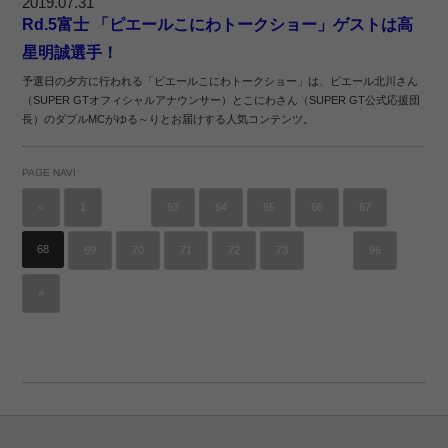
2019.07.31
Rd.5富士 「ピエールこにわトークショー」ゲストは高
星明誠選手！
予選日の夕方に行われる「ピエールこにわトークショー」は、ピエール北川さん
（SUPER GTオフィシャルアナウンサー）とこにわさん（SUPER GT公式応援団
長）のダブルMCがゆる～りとお届けする人気コンテンツ。
PAGE NAVI
…
«
1
63
64
65
66
67
68
…
69
70
71
72
73
96
»