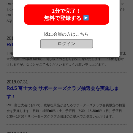
Rd.5富士（8月3日・4日開催）で皆さんが撮影した写真を『LINE』で大募集！マ
シン、ドライバー、グルメetc…今年のRd.5富士で撮影した写真であればなんでも
1分で完了！
OK！みなさんが今年のRd.5富士で「ワクワクした瞬間」をぜひSUPER GT
無料で登録する
SQUAREのLINEアカウントにシェアし...
既に会員の方はこちら
2019.07.31
ログイン
Rd.5富士大会期間中の事務局対応について
日頃よりSUPER GT SQUAREをご愛顧いただきありがとうございます。Rd.5富士
大会期間中の事務局対応に関し以下のとおりお知らせいたします。ご不便をおか
けしますが、なにとぞご了承くださいますようお願い申し上げます。
2019.07.31
Rd.5 富士大会 サポーターズクラブ抽選会を実施しま
す！
Rd.5 富士大会において、素敵な景品が当たるサポーターズクラブ会員限定の抽選
会を実施します！日時・場所■8/3（土）予選日 7:30～18:30■8/4（日）予選日
6:30～18:30＊サポーターズクラブ会員証のご提示でご参加いただけます。