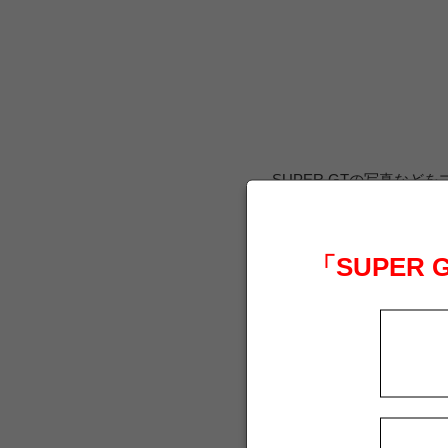
SUPER GTの写真など
SUPER GT
「SUPER