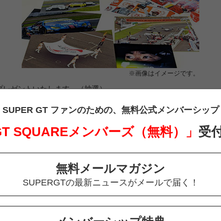
※画像はイメージです。
をプレゼントいたします。（抽選）
SUPER GT ファンのための、
無料公式メンバーシップ
サポーターズクラブサポートブース
 GT SQUAREメンバーズ（無料）」
受
無料メールマガジン
SUPERGTの最新ニュースがメールで届く！